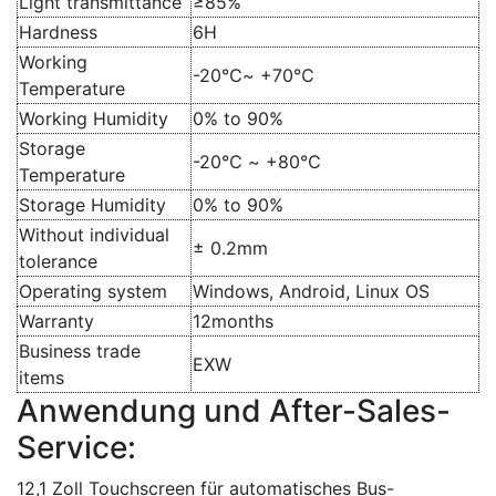
Light transmittance
≥85%
Hardness
6H
Working
-20℃~ +70℃
Temperature
Working Humidity
0% to 90%
Storage
-20℃ ~ +80℃
Temperature
Storage Humidity
0% to 90%
Without individual
± 0.2mm
tolerance
Operating system
Windows, Android, Linux OS
Warranty
12months
Business trade
EXW
items
Anwendung und After-Sales-
Service:
12,1 Zoll Touchscreen für automatisches Bus-