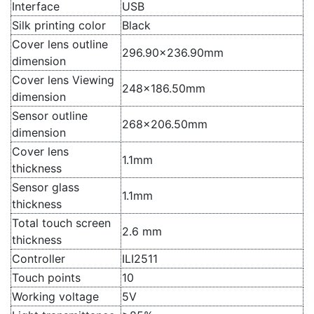
Interface
USB
Silk printing color
Black
Cover lens outline
296.90×236.90mm
dimension
Cover lens Viewing
248×186.50mm
dimension
Sensor outline
268×206.50mm
dimension
Cover lens
1.1mm
thickness
Sensor glass
1.1mm
thickness
Total touch screen
2.6 mm
thickness
Controller
ILI2511
Touch points
10
Working voltage
5V